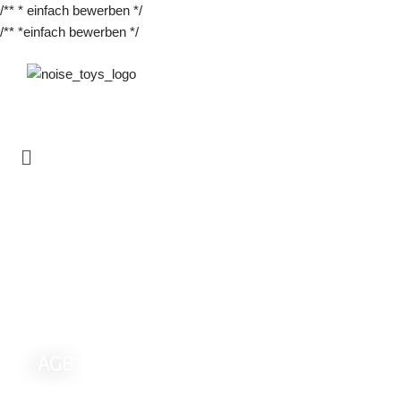
/** * einfach bewerben */
/** *einfach bewerben */
Zum
Inhalt
springen
AGB